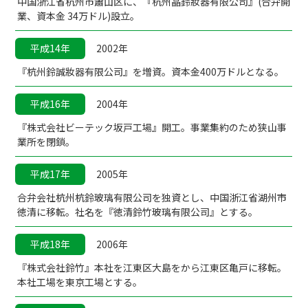
中国浙江省杭州市簫山区に、『杭州晶鈴妝器有限公司』(合弁開
業、資本金 34万ドル)設立。
平成14年
2002年
『杭州鈴誠妝器有限公司』を増資。資本金400万ドルとなる。
平成16年
2004年
『株式会社ビーテック坂戸工場』開工。事業集約のため狭山事
業所を閉鎖。
平成17年
2005年
合弁会社杭州杭鈴玻璃有限公司を独資とし、中国浙江省湖州市
徳清に移転。社名を『徳清鈴竹玻璃有限公司』とする。
平成18年
2006年
『株式会社鈴竹』本社を江東区大島をから江東区亀戸に移転。
本社工場を東京工場とする。