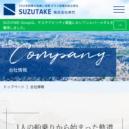
SUZUTAKE Groupは、サステナビリティ調査においてシルバーメダルを
→
獲得しました。
会社情報
トップページ
|
会社情報
1人の船乗りから始まった軌道