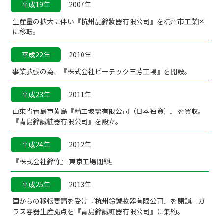
平成19年
2007年
生産量の拡大に伴い『杭州晶鈴妝器有限公司』を杭州市工業区
に移転。
平成22年
2010年
事業拡張の為、『株式会社ビーテック三芳工場』を開設。
平成23年
2011年
山東省青島市黄島『精工玻璃有限公司（日本独資）』を買収。
『青島鈴誠粧器有限公司』を設立。
平成24年
2012年
『株式会社鈴竹』 東京工場閉鎖。
平成25年
2013年
国からの移転要請を受け『杭州鈴誠妝器有限公司』を閉鎖。ガ
ラス容器生産拠点を『青島鈴誠粧器有限公司』に集約。