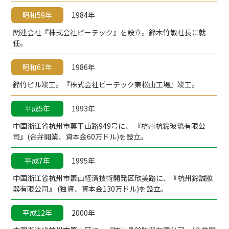
昭和59年
1984年
関連会社『株式会社ビーテック』を設立。鈴木竹敏社長に就
任。
昭和61年
1986年
鈴竹ビル竣工。『株式会社ビーテック東松山工場』竣工。
平成5年
1993年
中国浙江省杭州市莫干山路949号に、 『杭州杭鈴玻璃有限公
司』(合弁開業、資本金60万ドル)を設立。
平成7年
1995年
中国浙江省杭州市簫山経済技術開発区欣美路に、『杭州鈴誠妝
器有限公司』 (独資、資本金130万ドル)を設立。
平成12年
2000年